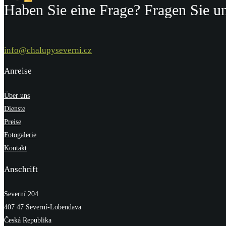
Haben Sie eine Frage? Fragen Sie un
info@chalupyseverni.cz
Anreise
Über uns
Dienste
Preise
Fotogalerie
Kontakt
Anschrift
Severní 204
407 47 Severní-Lobendava
Česká Republika