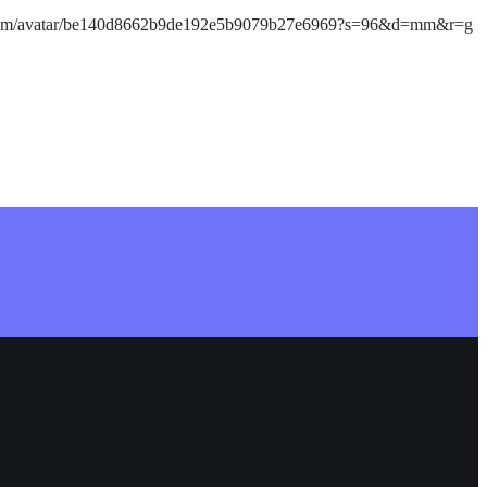
ar.com/avatar/be140d8662b9de192e5b9079b27e6969?s=96&d=mm&r=g