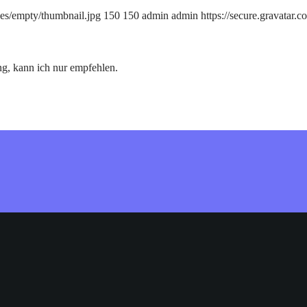
ges/empty/thumbnail.jpg
150
150
admin
admin
https://secure.gravat
ng, kann ich nur empfehlen.